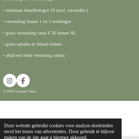
• minimum bestelbedrag € 10 (excl. verzendkn.)
• verzending binnen 1 tot 3 werkdagen
• gratis verzending vanaf € 50 binnen NL
• gratis ophalen in Sittard-Geleen
• altijd een leuke verrassing cadeau
I
F
n
a
© 2020 Caroline Vieira
s
c
t
e
a
b
g
o
r
o
a
k
Deze website gebruikt cookies voor analyse-doeleinden
m
en/of het tonen van advertenties. Door gebruik te blijven
maken van de site gaat u hiermee akkoord.