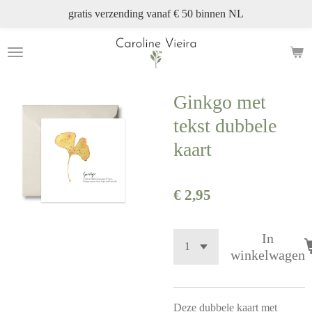
gratis verzending vanaf € 50 binnen NL
Ga
direct
naar
de
hoofdinhoud
Ginkgo met
tekst dubbele
kaart
€ 2,95
In
winkelwagen
Deze dubbele kaart met