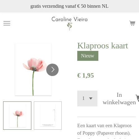
gratis verzending vanaf € 50 binnen NL
Ga
direct
naar
de
hoofdinhoud
Klaproos kaart
Nieuw
€ 1,95
In
winkelwagen
Een kaart van een Klaproos
of Poppy (Papaver rhoeas).