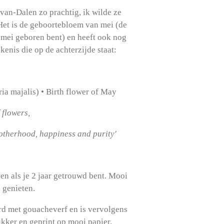
e-van-Dalen zo prachtig, ik wilde ze
 Het is de geboortebloem van mei (de
 mei geboren bent) en heeft ook nog
enis die op de achterzijde staat:
ria majalis) • Birth flower of May
 flowers,
motherhood, happiness and purity'
n als je 2 jaar getrouwd bent. Mooi
e genieten.
erd met gouacheverf en is vervolgens
ukker en geprint op mooi papier.