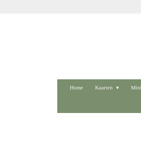
Ga
direct
naar
de
hoofdinhoud
Home
Kaarten
Mini