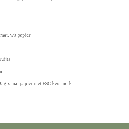
mat, wit papier.
Huijts
cm
00 grs mat papier met FSC keurmerk