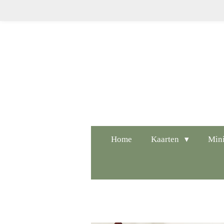
Ga
direct
naar
de
hoofdinhoud
Home
Kaarten
Mini