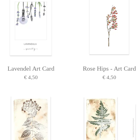
Lavendel Art Card
Rose Hips - Art Card
€ 4,50
€ 4,50