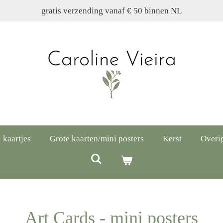
gratis verzending vanaf € 50 binnen NL
 kaartjes
Grote kaarten/mini posters
Kerst
Overi
Art Cards - mini posters