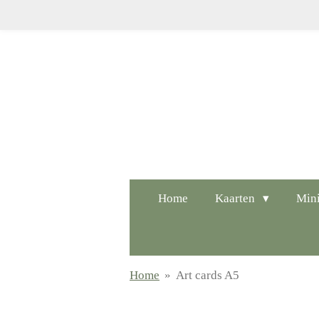
Ga
direct
naar
de
hoofdinhoud
Home
Kaarten
Mini
Home
»
Art cards A5